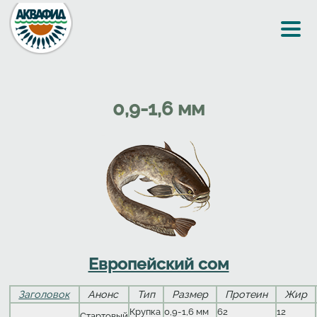
Перейти к основному содержанию
0,9-1,6 мм
Европейский сом
Заголовок
Анонс
Тип
Размер
Протеин
Жир
Крупка
0,9-1,6 мм
62
12
Стартовый