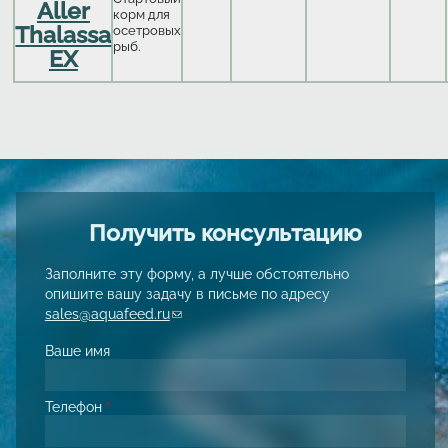
Aller
корм для
Thalassa
осетровых
рыб.
EX
Получить консультацию
Заполните эту форму, а лучше обстоятельно
опишите вашу задачу в письме по адресу
sales@aquafeed.ru
(link sends e-mail)
Ваше имя
Телефон
*