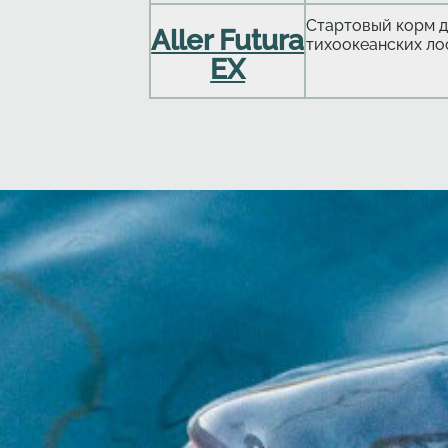
Стартовый корм д
Aller Futura
тихоокеанских ло
EX