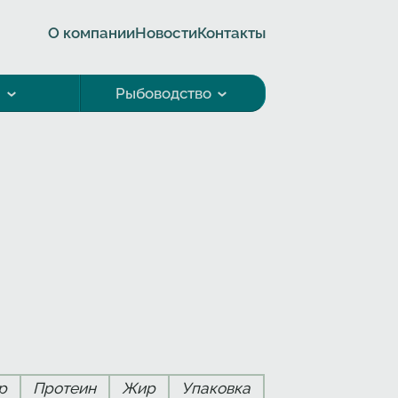
О компании
Новости
Контакты
а
Рыбоводство
р
Протеин
Жир
Упаковка