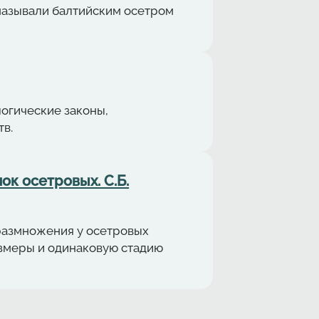
ё называли балтийским осетром
логические законы,
в.
ок осетровых. С.Б.
размножения у осетровых
азмеры и одинаковую стадию