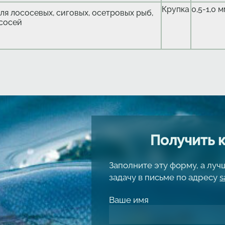
Крупка
0,5-1,0 
ля лососевых, сиговых, осетровых рыб,
сосей
Получить 
Заполните эту форму, а лу
задачу в письме по адресу
s
Ваше имя