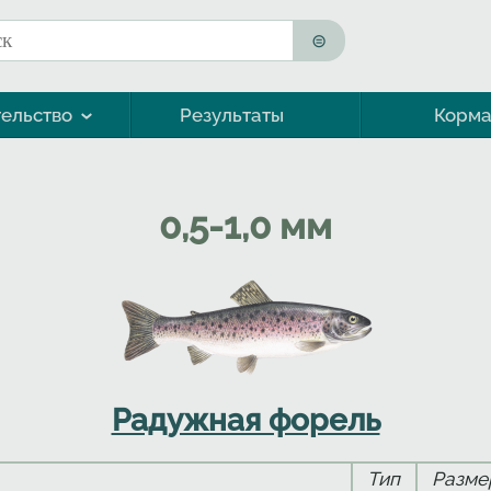
к
ма поиска
ельство
Результаты
Корм
Морская форель (кумжа)
0,5-1,0 мм
Радужная форель
Тип
Разме