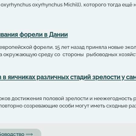
 oxyrhynchus oxyrhynchus Michill), которого тогда ещ
вания форели в Дании
европейской форели, 15 лет назад приняла новые эко
а окружающую среду со стороны рыбоводных хозяйст
в яичниках различных стадий зрелости у сам
роков достижения половой зрелости и неежегодность 
и повторно созревающие особи могут иметь сходные р
ыбоводство ⟹