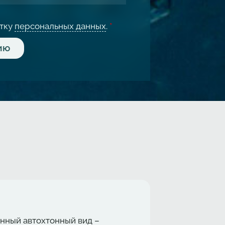
отку
персональных данных
.
*
енный автохтонный вид –