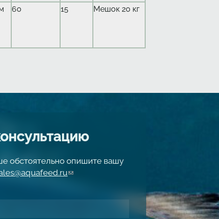
мм
60
15
Мешок 20 кг
консультацию
чше обстоятельно опишите вашу
ales@aquafeed.ru
(link sends e-mail)