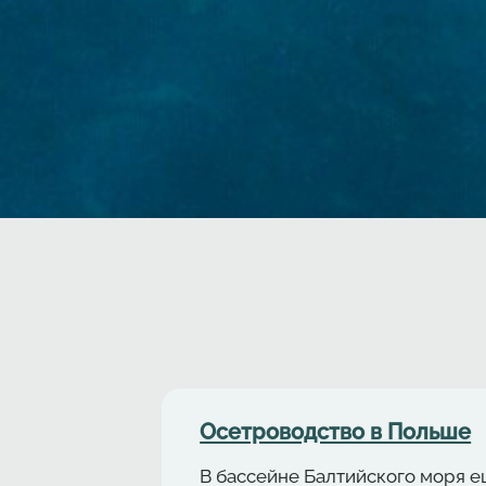
Осетрoводствo в Польше
В бассейне Балтийского моря е