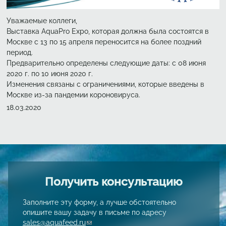
Уважаемые коллеги,
Выставка AquaPro Expo, которая должна была состоятся в
Москве с 13 по 15 апреля переносится на более поздний
период.
Предварительно определены следующие даты: с 08 июня
2020 г. по 10 июня 2020 г.
Изменения связаны с ограничениями, которые введены в
Москве из-за пандемии короновируса.
Создано
18.03.2020
Получить консультацию
Заполните эту форму, а лучше обстоятельно
опишите вашу задачу в письме по адресу
sales@aquafeed.ru
(link sends e-mail)