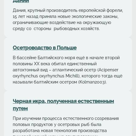
Дании
Дания, крупный производитель европейской форели,
15 лет назад приняла новые экологические законы,
ограничивающие воздействие на окружающую
среду со стороны рыбоводных хозяйств.
Осетрoводствo в Польше
В бассейне Балтийского моря ещё в начале второй
половины ХХ века обитал единственный
автохтонный вид – aтлaнтичеcкий осетр (Acipenser
oxyrhynchus oxyrhynchus Michill), которого тогда ещё
называли балтийским осетром (Kolman2003).
Черная икра, полученная естественным
путем
При изучении процесса естественного созревания
половых продуктов у осетровых рыб была
разработана новая технология производства