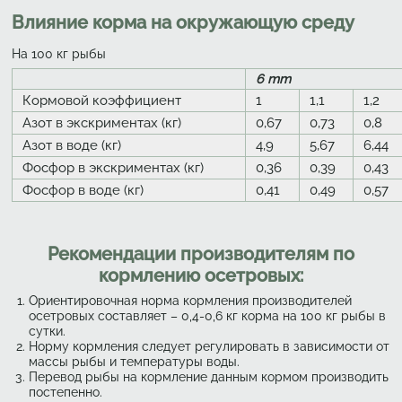
Влияние корма на окружающую среду
На 100 кг рыбы
6 mm
Кормовой коэффициент
1
1,1
1,2
Азот в экскриментах (кг)
0,67
0,73
0,8
Азот в воде (кг)
4,9
5,67
6,44
Фосфор в экскриментах (кг)
0,36
0,39
0,43
Фосфор в воде (кг)
0,41
0,49
0,57
Рекомендации производителям по
кормлению осетровых:
Ориентировочная норма кормления производителей
осетровых составляет – 0,4-0,6 кг корма на 100 кг рыбы в
сутки.
Норму кормления следует регулировать в зависимости от
массы рыбы и температуры воды.
Перевод рыбы на кормление данным кормом производить
постепенно.