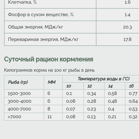
Клетчатка, %
1.6
Фосфор в сухом веществе, %
1.4
Общая энергия, МДж/кг
20.3
Переваримая энергия, МДж/кг
17.8
Суточный рацион кормления
Килограммов корма на 100 кг рыбы в день
Температура воды в (°C)
Рыба (гр)
MM
10
12
14
16
1500-3000
6
0,1
0,34
0,58
0,77
3000-4000
6
0,08
0,28
0,48
0,64
4000-7000
8
0,07
0,23
0,4
0,53
>7000
11
0,08
0,13
0,21
0,32