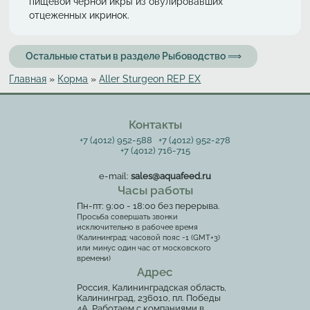
пищевой черной икры из овулировавших
отцеженных икринок.
Остальные статьи в разделе Рыбоводство ⟹
Главная
»
Корма
»
Aller Sturgeon REP EX
Вы здесь
Контакты
+7 (4012) 952-588
+7 (4012) 952-278
+7 (4012) 716-715
e-mail:
sales@aquafeed.ru
Часы работы
Пн-пт: 9:00 - 18:00 без перерыва.
Просьба совершать звонки
исключительно в рабочее время
(Калининград: часовой пояс -1 (GMT+3)
или минус один час от московского
времени)
Адрес
Россия, Калининградская область,
Калининград, 236010, пл. Победы
4А. Работаем с компаниями в