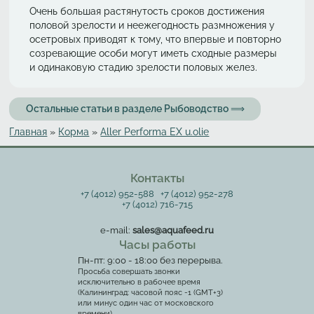
Очень большая растянутость сроков достижения
половой зрелости и неежегодность размножения у
осетровых приводят к тому, что впервые и повторно
созревающие особи могут иметь сходные размеры
и одинаковую стадию зрелости половых желез.
Остальные статьи в разделе Рыбоводство ⟹
Главная
»
Корма
»
Aller Performa EX u.olie
Вы здесь
Контакты
+7 (4012) 952-588
+7 (4012) 952-278
+7 (4012) 716-715
e-mail:
sales@aquafeed.ru
Часы работы
Пн-пт: 9:00 - 18:00 без перерыва.
Просьба совершать звонки
исключительно в рабочее время
(Калининград: часовой пояс -1 (GMT+3)
или минус один час от московского
времени)