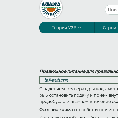
Перейти к основному содержанию
Поис
Фор
Теория УЗВ
Строит
Технология выращивания
Правильное питание для правильно
С падением температуры воды мета
рыб остановить подачу и прием вну
предобусловливанием в течение ос
Осенние корма
способствуют измен
Клеточные мембраны обеспечивают т