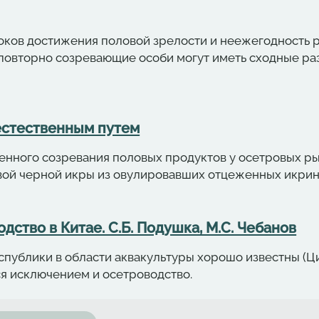
роков достижения половой зрелости и неежегодность 
и повторно созревающие особи могут иметь сходные р
естественным путем
енного созревания половых продуктов у осетровых ры
вой черной икры из овулировавших отцеженных икрин
ство в Китае. С.Б. Подушка, М.С. Чебанов
публики в области аквакультуры хорошо известны (Ци
тся исключением и осетроводство.