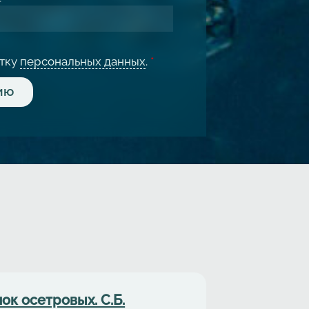
отку
персональных данных
.
*
ок осетровых. С.Б.