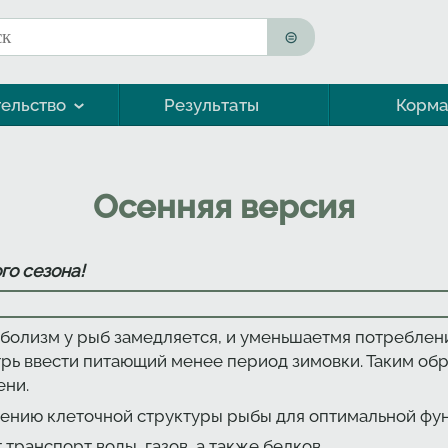
к
ма поиска
ельство
Результаты
Корм
Морская форель (кумжа)
Осенняя версия
го сезона!
болизм у рыб замедляется, и уменьшаетмя потреблени
трь ввести питающий менее период зимовки. Таким обр
ени.
ению клеточной структуры рыбы для оптимальной фун
ранспорт воды, газов, а также белков.