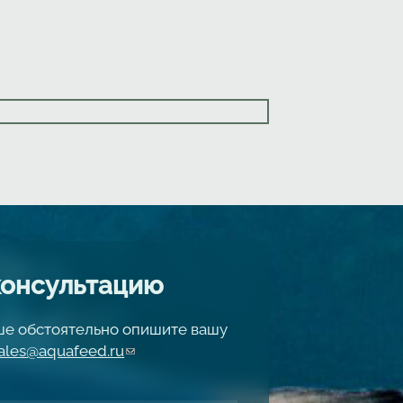
консультацию
чше обстоятельно опишите вашу
ales@aquafeed.ru
(link sends e-mail)