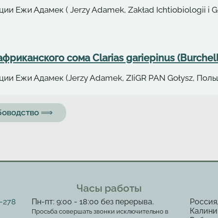
и Ежи Адамек ( Jerzy Adamek, Zakład Ichtiobiologii i 
риканского сома Clarias gariepinus (Burchell
ии Ежи Адамек (Jerzy Adamek, ZIiGR PAN Gołysz, Поль
ыбоводство ⟹
Часы работы
2-278
Пн-пт: 9:00 - 18:00 без перерыва.
Россия
Калинин
Просьба совершать звонки исключительно в