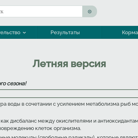
к
ма поиска
ельство
Результаты
Корм
Морская форель (кумжа)
Летняя версия
го сезона!
ра воды в сочетании с усилением метаболизма рыб м
как дисбаланс между окислителями и антиоксидантами
 повреждению клеток организма.
ьные молекулы (свободные радикалы), которые являю