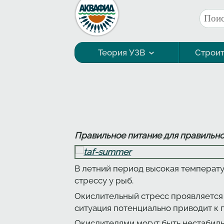
Перейти к основному содержанию
Поис
Фор
Теория УЗВ
Строит
Технология выращивания
Правильное питание для правильно
В летний период высокая температу
стрессу у рыб.
Окислительный стресс проявляется 
ситуация потенциально приводит к
Окислителями могут быть нестабил