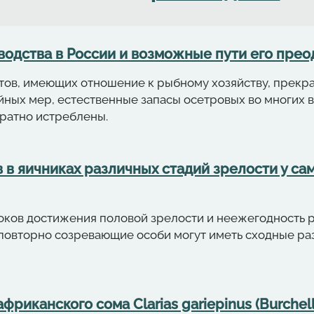
водства в России и возможные пути его преод
ов, имеющих отношение к рыбному хозяйству, прекрас
йных мер, естественные запасы осетровых во многих
вратно истреблены.
в яичниках различных стадий зрелости у сам
роков достижения половой зрелости и неежегодность 
и повторно созревающие особи могут иметь сходные р
риканского сома Clarias gariepinus (Burchell