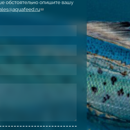
чше обстоятельно опишите вашу
ales@aquafeed.ru
(link sends e-mail)