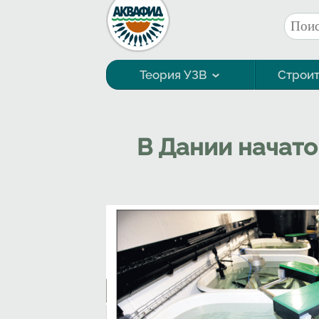
Перейти к основному содержанию
Поис
Фор
Теория УЗВ
Строит
Технология выращивания
В Дании начато