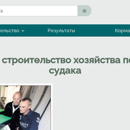
к
ма поиска
ельство
Результаты
Корм
Морская форель (кумжа)
 строительство хозяйства
судака