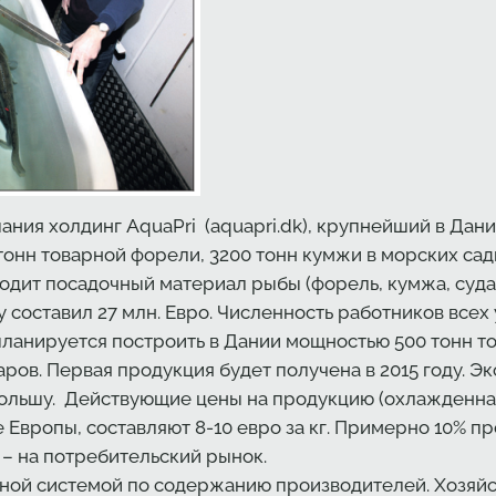
ания холдинг AquaPri (aquapri.dk), крупнейший в Дан
тонн товарной форели, 3200 тонн кумжи в морских садк
одит посадочный материал рыбы (форель, кумжа, суда
 составил 27 млн. Евро. Численность работников всех 
ланируется построить в Дании мощностью 500 тонн то
аров. Первая продукция будет получена в 2015 году. Э
льшу. Действующие цены на продукцию (охлажденная п
 Европы, составляют 8-10 евро за кг. Примерно 10% п
 – на потребительский рынок.
ной системой по содержанию производителей. Хозяйст