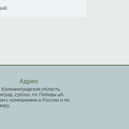
ша).
Адрес
, Калининградская область,
град, 236010, пл. Победы 4А.
ем с компаниями в России и по
миру.