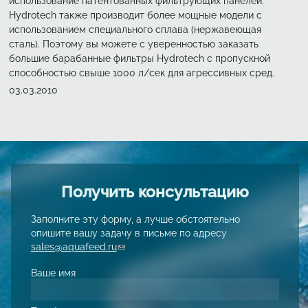
использование патентованных фильтрующих панелей.
Hydrotech также производит более мощные модели с
использованием специального сплава (нержавеющая
сталь). Поэтому вы можете с уверенностью заказать
большие барабанные фильтры Hydrotech с пропускной
способностью свыше 1000 л/сек для агрессивных сред.
Создано
03.03.2010
Получить консультацию
Заполните эту форму, а лучше обстоятельно
опишите вашу задачу в письме по адресу
sales@aquafeed.ru
(link sends e-mail)
Ваше имя