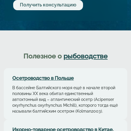
Полезное о
рыбоводстве
Осетрoводствo в Польше
В бассейне Балтийского моря ещё в начале второй
половины ХХ века обитал единственный
автохтонный вид – aтлaнтичеcкий осетр (Acipenser
oxyrhynchus oxyrhynchus Michill), которого тогда ещё
называли балтийским осетром (Kolman2003).
Икорно-товарное осетроводство в Китае.