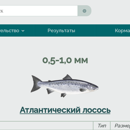
к
ма поиска
ельство
Результаты
Корм
Морская форель (кумжа)
0,5-1,0 мм
Атлантический лосось
Тип
Разме