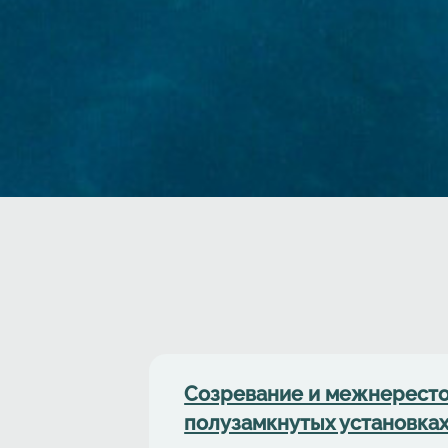
Cозревание и межнересто
полузамкнутых установках