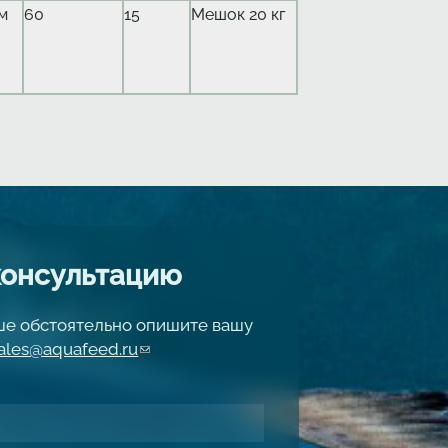
мм
60
15
Мешок 20 кг
консультацию
чше обстоятельно опишите вашу
ales@aquafeed.ru
(link sends e-mail)