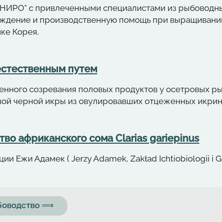
"ВНИРО" с привлеченными специалистами из рыбоводны
ждение и производственную помощь при выращивани
ке Корея.
естественным путем
енного созревания половых продуктов у осетровых ры
вой черной икры из овулировавших отцеженных икрин
во африканского сома Clarias gariepinus
и Ежи Адамек ( Jerzy Adamek, Zakład Ichtiobiologii i 
ыбоводство ⟹