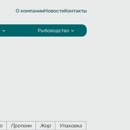
О компании
Новости
Контакты
а
Рыбоводство
р
Протеин
Жир
Упаковка