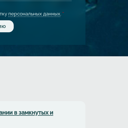
отку
персональных данных
.
*
нии в замкнутых и