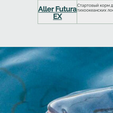
Стартовый корм д
Aller Futura
тихоокеанских ло
EX