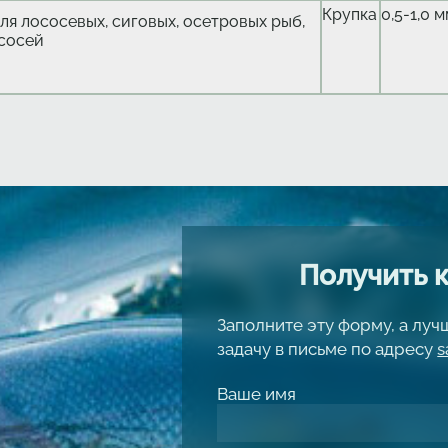
Крупка
0,5-1,0 
ля лососевых, сиговых, осетровых рыб,
сосей
Получить 
Заполните эту форму, а лу
задачу в письме по адресу
s
Ваше имя