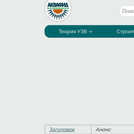
Перейти к основному содержанию
Поис
Фор
Теория УЗВ
Строит
Технология выращивания
Заголовок
Анонс