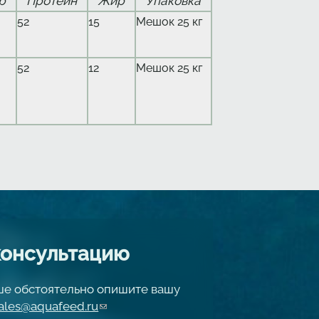
р
Протеин
Жир
Упаковка
52
15
Мешок 25 кг
52
12
Мешок 25 кг
консультацию
чше обстоятельно опишите вашу
ales@aquafeed.ru
(link sends e-mail)