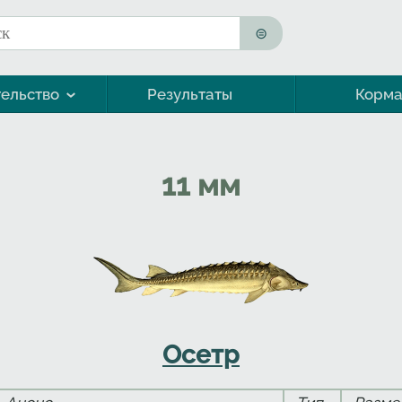
к
ма поиска
ельство
Результаты
Корм
Морская форель (кумжа)
11 мм
Осетр