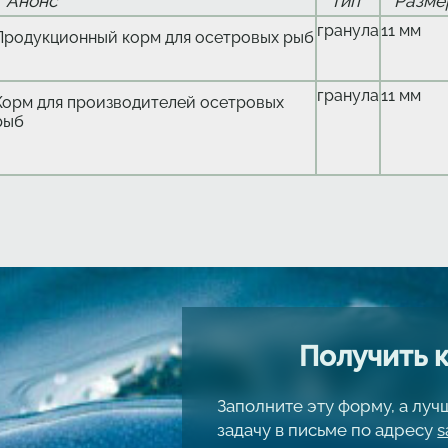
Анонс
Тип
Разме
гранула
11 мм
Продукционный корм для осетровых рыб
гранула
11 мм
Корм для производителей осетровых
рыб
Получить 
Заполните эту форму, а лу
задачу в письме по адресу
s