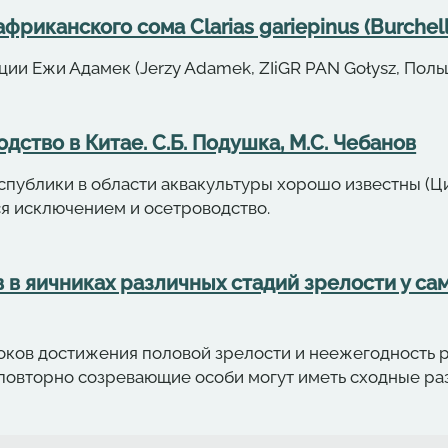
риканского сома Clarias gariepinus (Burchell
ии Ежи Адамек (Jerzy Adamek, ZIiGR PAN Gołysz, Поль
ство в Китае. С.Б. Подушка, М.С. Чебанов
публики в области аквакультуры хорошо известны (Ци
тся исключением и осетроводство.
в яичниках различных стадий зрелости у сам
роков достижения половой зрелости и неежегодность 
и повторно созревающие особи могут иметь сходные р