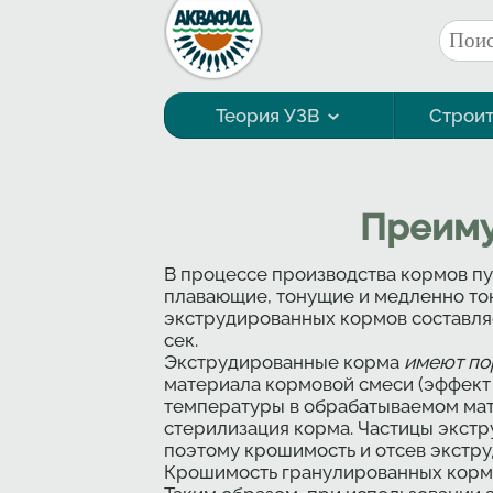
Перейти к основному содержанию
Поис
Фор
Теория УЗВ
Строит
Технология выращивания
Преиму
В процессе производства кормов п
плавающие, тонущие и медленно тон
экструдированных кормов составляе
сек.
Экструдированные корма
имеют по
материала кормовой смеси (эффект 
температуры в обрабатываемом мат
стерилизация корма. Частицы экст
поэтому крошимость и отсев экстру
Крошимость гранулированных кормо