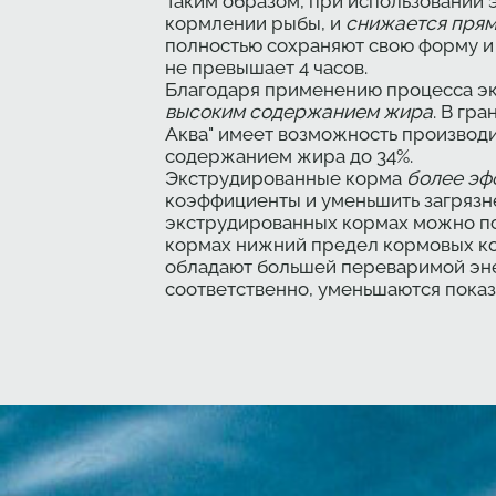
Таким образом, при использовании
кормлении рыбы, и
снижается прям
полностью сохраняют свою форму и 
не превышает 4 часов.
Благодаря применению процесса э
высоким содержанием жира
. В гр
Аква" имеет возможность производ
содержанием жира до 34%.
Экструдированные корма
более эф
коэффициенты и уменьшить загрязн
экструдированных кормах можно пол
кормах нижний предел кормовых ко
обладают большей переваримой энер
соответственно, уменьшаются пока