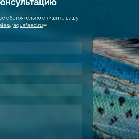
консультацию
чше обстоятельно опишите вашу
ales@aquafeed.ru
(link sends e-mail)