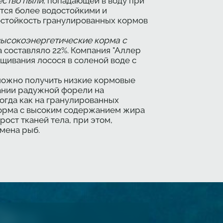
ество пыли
, попадающей в воду при
тся более водостойкими и
достойкость гранулированных кормов
высокоэнергетические корма с
 составляло 22%. Компания "Аллер
щивания лосося в соленой воде с
 можно получить низкие кормовые
ании радужной форели на
огда как на гранулированных
корма с высоким содержанием жира
ост тканей тела, при этом,
мена рыб.