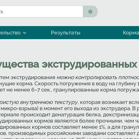
к
ма поиска
ельство
Результаты
Корм
Морская форель (кумжа)
щества экструдированных
утем экструдирования
можно контролировать плотнос
ущие корма. Скорость погружения в воду на глубину
т не менее 6–7 сек., гранулированные корма погружаю
ристую внутреннюю текстуру
, которая возникает вс
микро-взрыва) в момент его выхода из экструдера. В 
ериале происходит денатурация белка, декстринизаци
рудированных кормов являются более прочными, чем 
дированных кормов составляет менее 1%, а для гранул
в, производимых российскими заводами составляет до