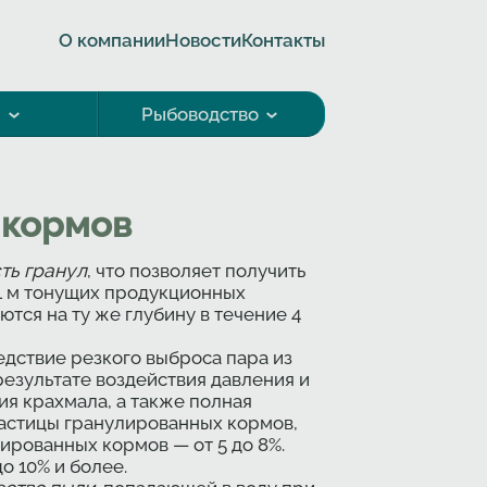
О компании
Новости
Контакты
а
Рыбоводство
 кормов
ть гранул
, что позволяет получить
 1 м тонущих продукционных
тся на ту же глубину в течение 4
ледствие резкого выброса пара из
результате воздействия давления и
я крахмала, а также полная
частицы гранулированных кормов,
ированных кормов — от 5 до 8%.
 10% и более.