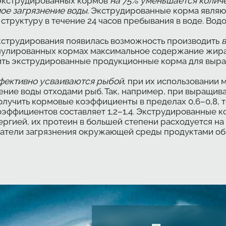
 экструдированных кормов
на 75% уменьшается колич
ое загрязнение воды
. Экструдированные корма являю
структуру в течение 24 часов пребывания в воде. Во
кструдирования появилась возможность производить
анулированных кормах максимальное содержание жира
ить экструдированные продукционные корма для выра
фективно усваиваются рыбой
, при их использовании
ение воды отходами рыб. Так, например, при выращив
учить кормовые коэффициенты в пределах 0,6–0,8, т
эффициентов составляет 1,2–1,4. Экструдированные 
гией, их протеин в большей степени расходуется на р
затели загрязнения окружающей среды продуктами об